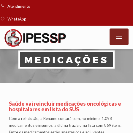
Atendimento
WhatsApp
Toggle
naviga
MEDICAÇÕES
Saúde vai reincluir medicações oncológicas e
hospitalares em lista do SUS
Com a reinclusão, a Rename contará com, no mínimo, 1.098
medicamentos e insumos; a última trazia uma lista com 869 itens.
Entre os medicamentos estão anestésicos e adjuvantes,