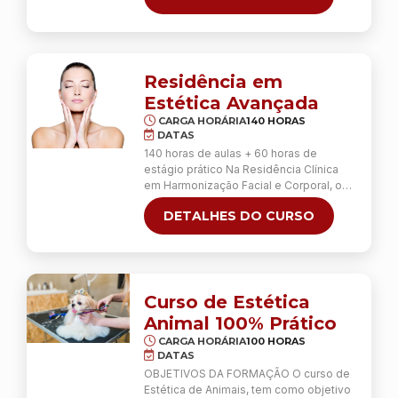
saúde e fazer a diferença na vida das
pessoas, o Bacharelado em Fisioterapia
pode ser o caminho ideal. O curso
prepara profissionais capazes de atuar
na prevenção, avaliação e tratamento
Residência em
de …
Continua
Estética Avançada
CARGA HORÁRIA
140 HORAS
DATAS
140 horas de aulas + 60 horas de
estágio prático Na Residência Clínica
em Harmonização Facial e Corporal, o
aluno irá aprender técnicas avançadas
DETALHES DO CURSO
da Estética Facial e Corporal. O curso
prepara profissionais da área da saúde
para atuarem no mercado da estética,
por meio de conhecimento teórico e
principalmente, prático dos principais
procedimentos utilizados …
Continua
Curso de Estética
Animal 100% Prático
CARGA HORÁRIA
100 HORAS
DATAS
OBJETIVOS DA FORMAÇÃO O curso de
Estética de Animais, tem como objetivo