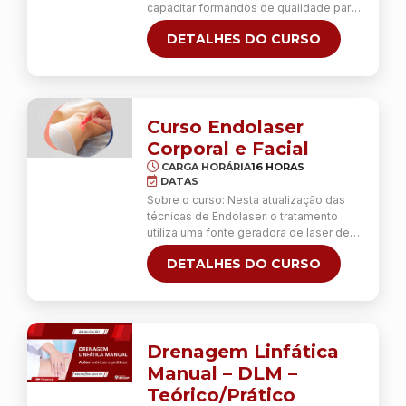
capacitar formandos de qualidade para
desempenhar funções, tais como,
DETALHES DO CURSO
cuidados de higiene e estética, técnicas
de tosquia, entre outras… Bem como
detetar patologias dermatológicas e
saber lidar com o comportamento
animal. Metodologia: Aulas 100%
práticas; Não há necessidade de
Curso Endolaser
comprar nenhum material. …
Continua
Corporal e Facial
CARGA HORÁRIA
16 HORAS
DATAS
Sobre o curso: Nesta atualização das
técnicas de Endolaser, o tratamento
utiliza uma fonte geradora de laser de
diodo que destrói a camada superficial
DETALHES DO CURSO
da derme em grupos de adipócitos e
estimula os colágenos. Indicado para
lifting facial, flacidez facial e corporal,
gordura localizada na aplicação no
abdômen, interno de coxa, flancos,
costas, celulites, cicatriz …
Continua
Drenagem Linfática
Manual – DLM –
Teórico/Prático