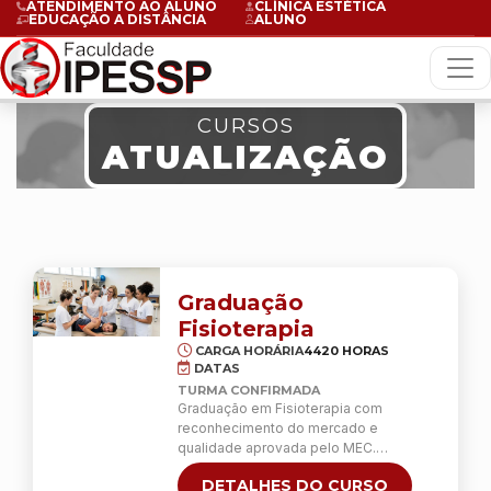
ATENDIMENTO AO ALUNO
CLÍNICA ESTÉTICA
EDUCAÇÃO A DISTÂNCIA
ALUNO
CURSOS
ATUALIZAÇÃO
Graduação
Fisioterapia
CARGA HORÁRIA
4420 HORAS
DATAS
TURMA CONFIRMADA
Graduação em Fisioterapia com
reconhecimento do mercado e
qualidade aprovada pelo MEC.
Bacharelado em Fisioterapia Se você
DETALHES DO CURSO
deseja construir uma carreira na área da