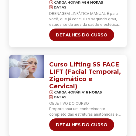
CARGA HORÁRIA
8H HORAS
DATAS
DRENAGEM LINFÁTICA MANUAL É para
você, que já concluiu o segundo grau,
estudante da área da saúde e estética,
que deseja enriquecer o seu currículo e
DETALHES DO CURSO
ampliar seus conhecimentos sobre esta
técnica. Terapia essencial no rol de
profissionais que desejam atuar na área
e se destacar, devido a sua importância
e seus benefícios! Aqui você …
Continua
Curso Lifting SS FACE
LIFT (Facial Temporal,
Zigomático e
Cervical)
CARGA HORÁRIA
16 HORAS
DATAS
OBJETIVO DO CURSO
Proporcionar um conhecimento
completo das estruturas anatômicas e
funcionais craniofaciais capacitando o
DETALHES DO CURSO
aluno a reverter parcialmente o
processo de envelhecimento,