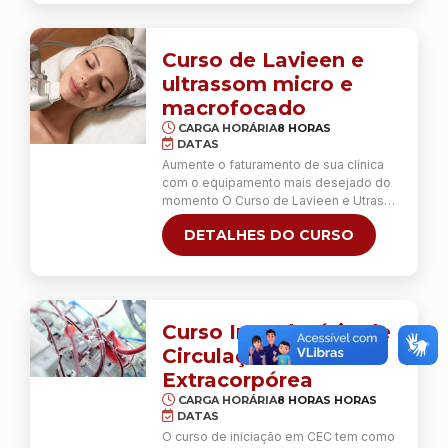
reposicionando anatomicamente os
tecidos cervicais e em ancoragem
temporal, cervical e zigomática.
Otimize seus resultados na HOF e
Curso de Lavieen e
entenda como isso é possível!
ultrassom micro e
02 DIAS INTENSOS DIVIDIDOS ENTRE
macrofocado
TEORIA E PRÁTICA EM PACIENTES
CARGA HORÁRIA
8 HORAS
DATAS
Aumente o faturamento de sua clínica
com o equipamento mais desejado do
momento O Curso de Lavieen e Utrason
Microfocado é a última palavra para
DETALHES DO CURSO
tratamento da flacidez, contorno
corporal e ancoragem muscular no
mundo. A tecnologia combina o
ultrassom micro e macrofocado que
podem ser ajustados de acordo com o
objetivo e área do …
Continua
Curso Introdutório de
Circulação
Extracorpórea
CARGA HORÁRIA
8 HORAS HORAS
DATAS
O curso de iniciação em CEC tem como