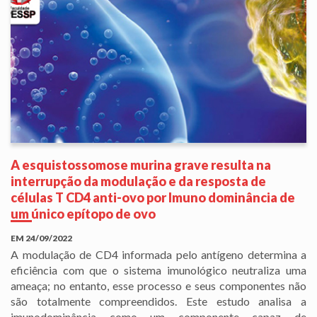
A esquistossomose murina grave resulta na
interrupção da modulação e da resposta de
células T CD4 anti-ovo por Imuno dominância de
um único epítopo de ovo
EM
24/09/2022
A modulação de CD4 informada pelo antígeno determina a
eficiência com que o sistema imunológico neutraliza uma
ameaça; no entanto, esse processo e seus componentes não
são totalmente compreendidos. Este estudo analisa a
imunodominância como um componente capaz de