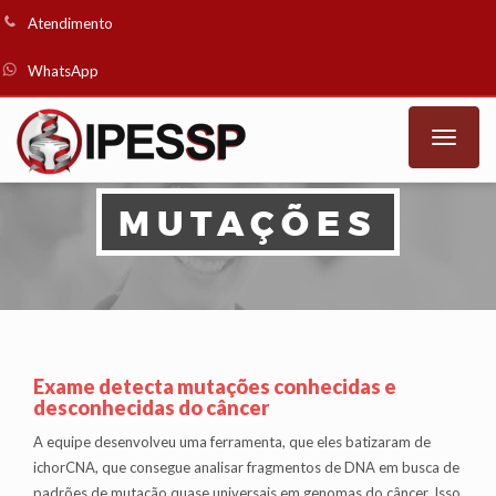
Atendimento
WhatsApp
Toggle
naviga
MUTAÇÕES
Exame detecta mutações conhecidas e
desconhecidas do câncer
A equipe desenvolveu uma ferramenta, que eles batizaram de
ichorCNA, que consegue analisar fragmentos de DNA em busca de
padrões de mutação quase universais em genomas do câncer. Isso