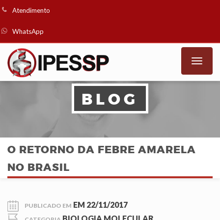
Atendimento
WhatsApp
Toggle
naviga
BLOG
O RETORNO DA FEBRE AMARELA
NO BRASIL
EM
22/11/2017
PUBLICADO EM
BIOLOGIA MOLECULAR
CATEGORIA