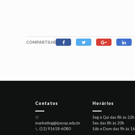
COMPARTILHE
Contatos
Horários
Seg à Qui das 8h às 22h
marketing@ipessp.edu.br
Sex das 8h às 20h
(11) 91618-6080
Sáb e Dom das 9h às 1