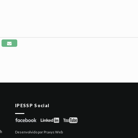
IPESSP Social
6h
Desenvolvido por Praxys Web