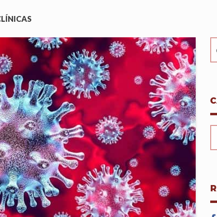
CLÍNICAS
C
R