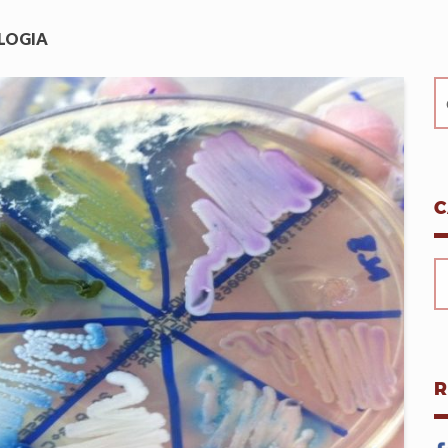
LOGIA
C
R