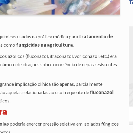
químicas usadas na prática médica para
tratamento de
das como
fungicidas na agricultura
.
os azólicos (ﬂuconazol, itraconazol, voriconazol, etc.) era
número de citações sobre ocorrência de cepas resistentes
rande implicação clínica são apenas, parcialmente,
tão aquelas relacionadas ao uso frequente de
ﬂuconazol
icos.
ra
olas
poderia exercer pressão seletiva em isolados fúngicos
ostos.