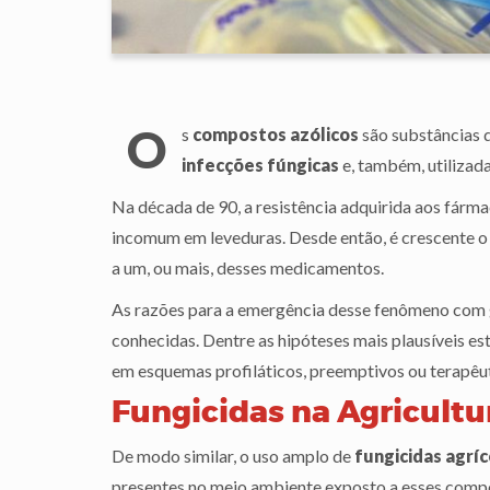
O
s
compostos azólicos
são substâncias 
infecções fúngicas
e, também, utiliza
Na década de 90, a resistência adquirida aos fármac
incomum em leveduras. Desde então, é crescente o 
a um, ou mais, desses medicamentos.
As razões para a emergência desse fenômeno com g
conhecidas. Dentre as hipóteses mais plausíveis es
em esquemas profiláticos, preemptivos ou terapêut
Fungicidas na Agricultu
De modo similar, o uso amplo de
fungicidas agríc
presentes no meio ambiente exposto a esses comp