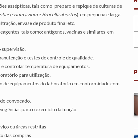
R
ões assépticas, tais como: preparo e repique de culturas de
cobacterium avium
e
Brucella abortus
), em pequena e larga
tração, envase de produto final etc.
gentes, tais como: antígenos, vacinas e similares, em
b supervisão.
 manutenção e testes de controle de qualidade.
r e controlar temperatura de equipamentos.
P
ratório para utilização.
ção de equipamentos do laboratório em conformidade com
ndo convocado.
xigências para o exercício da função.
viço ou áreas restritas
to das compras