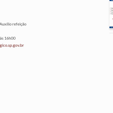
Auxílio refeição
 às 16h00
ico.sp.gov.br