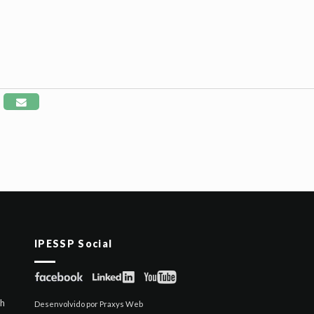
IPESSP Social
6h
Desenvolvido por Praxys Web