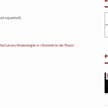
R
nal espanhol):
ite/cursos/imunologia-e-citometria-de-fluxo/
P