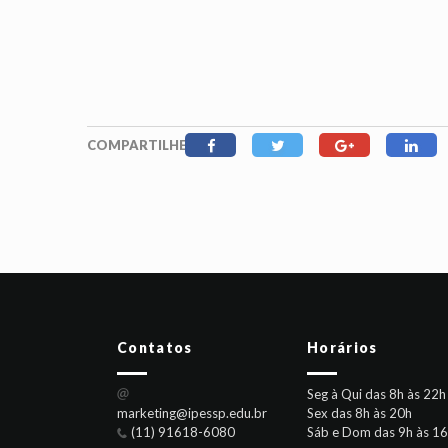
COMPARTILHE
Contatos
Horários
Seg à Qui das 8h às 22h
marketing@ipessp.edu.br
Sex das 8h às 20h
(11) 91618-6080
Sáb e Dom das 9h às 1