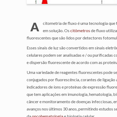
A
citometria de fluxo é uma tecnologia que 
em solução. Os
citômetros
de fluxo utiliz
fluorescentes que são lidos por detectores fotomul
Esses sinais de luz são convertidos em sinais eletr
celulares podem ser analisadas e / ou purificadas
e dispersão fluorescente de acordo com as proteína
Uma variedade de reagentes fluorescentes pode ser 
conjugados por fluorescência, corantes de ligação a
indicadores de íons e proteínas de expressão fluor
que tem aplicações em imunologia, hematologia, bio
câncer e monitoramento de doenças infecciosas, en
avanços nos últimos 30 anos, permitindo estudos s
da
oncohematologia
e biologia celular.