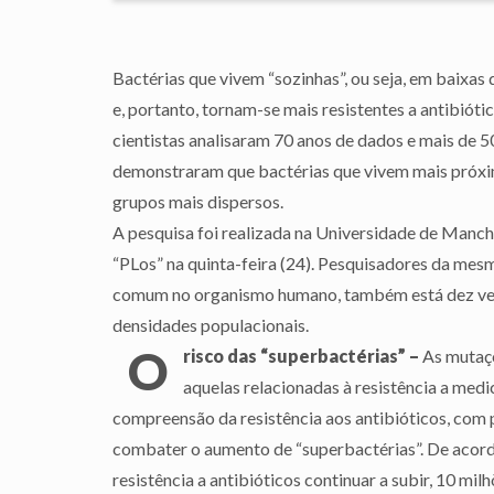
Bactérias que vivem “sozinhas”, ou seja, em baixas
e, portanto, tornam-se mais resistentes a antibióti
cientistas analisaram 70 anos de dados e mais de 50
demonstraram que bactérias que vivem mais próx
grupos mais dispersos.
A pesquisa foi realizada na Universidade de Manche
“PLos” na quinta-feira (24). Pesquisadores da mes
comum no organismo humano, também está dez vez
densidades populacionais.
O
risco das “superbactérias” –
As mutaçõ
aquelas relacionadas à resistência a me
compreensão da resistência aos antibióticos, com 
combater o aumento de “superbactérias”. De acor
resistência a antibióticos continuar a subir, 10 m