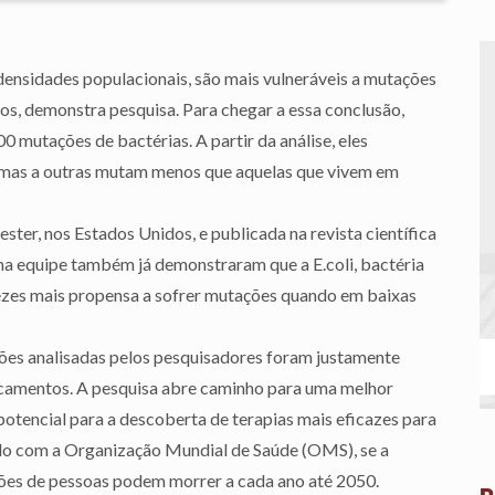
 densidades populacionais, são mais vulneráveis a mutações
cos, demonstra pesquisa. Para chegar a essa conclusão,
0 mutações de bactérias. A partir da análise, eles
imas a outras mutam menos que aquelas que vivem em
ster, nos Estados Unidos, e publicada na revista científica
ma equipe também já demonstraram que a E.coli, bactéria
es mais propensa a sofrer mutações quando em baixas
es analisadas pelos pesquisadores foram justamente
dicamentos. A pesquisa abre caminho para uma melhor
potencial para a descoberta de terapias mais eficazes para
do com a Organização Mundial de Saúde (OMS), se a
ilhões de pessoas podem morrer a cada ano até 2050.