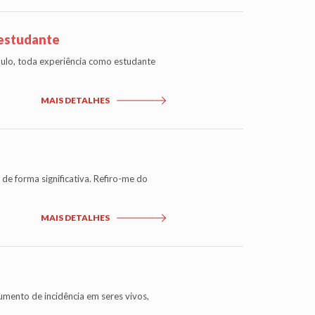
 estudante
aulo, toda experiência como estudante
MAIS DETALHES
de forma significativa. Refiro-me do
MAIS DETALHES
umento de incidência em seres vivos,