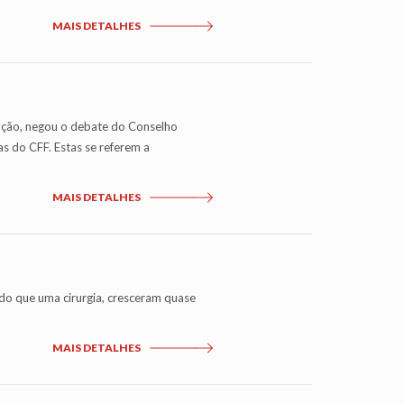
MAIS DETALHES
a ação, negou o debate do Conselho
s do CFF. Estas se referem a
MAIS DETALHES
do que uma cirurgia, cresceram quase
MAIS DETALHES