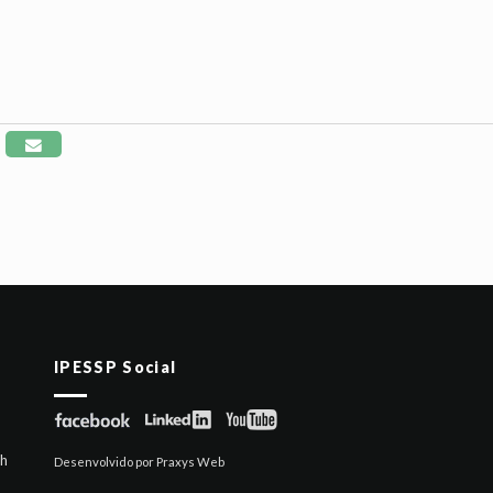
IPESSP Social
6h
Desenvolvido por Praxys Web