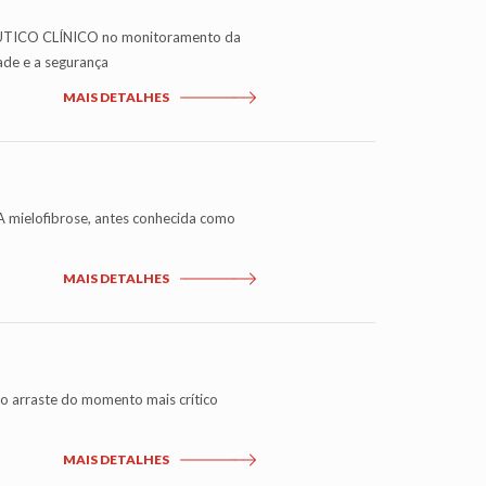
ACÊUTICO CLÍNICO no monitoramento da
ade e a segurança
MAIS DETALHES
A mielofibrose, antes conhecida como
MAIS DETALHES
 o arraste do momento mais crítico
MAIS DETALHES