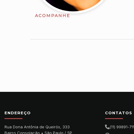
ACOMPANHE
ENDEREÇO
CONTATOS
Rua Dona Antônia de Queirós, 333
(11) 99891-71
Bairro Consolação •
São Paulo
/
SP