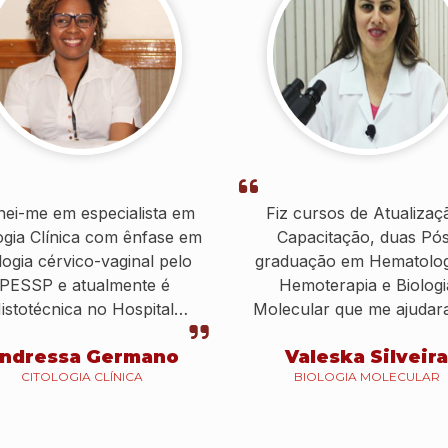
nei-me em especialista em
Fiz cursos de Atualizaç
ogia Clínica com ênfase em
Capacitação, duas Pó
ologia cérvico-vaginal pelo
graduação em Hematolog
IPESSP e atualmente é
Hemoterapia e Biologi
istotécnica no Hospital
Molecular que me ajudar
Brigadeiro.
conseguir uma colocaç
ndressa Germano
Valeska Silveira
profissional e a prestar 
CITOLOGIA CLÍNICA
BIOLOGIA MOLECULAR
serviço.