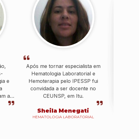
ão,
Após me tornar especialista em
s-
Hematologia Laboratorial e
ia e
Hemoterapia pelo IPESSP fui
a
convidada a ser docente no
am a
CEUNSP, em Itu.
ão
Sheila Menegati
um bom
HEMATOLOGIA LABORATORIAL