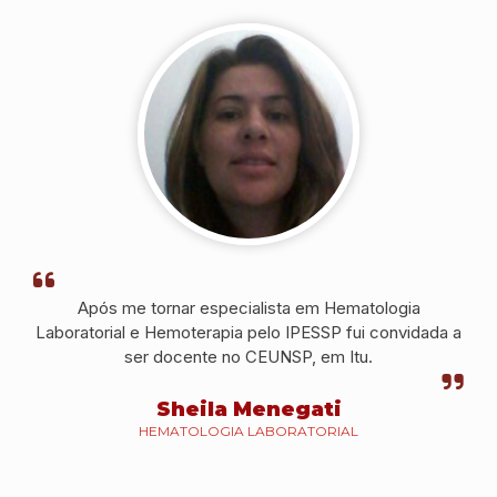
conseguir uma
Brigadeiro.
outras
colocação
instituições.
profissional e a
prestar um bom
serviço.
Após me tornar especialista em Hematologia
Laboratorial e Hemoterapia pelo IPESSP fui convidada a
ser docente no CEUNSP, em Itu.
Sheila Menegati
HEMATOLOGIA LABORATORIAL