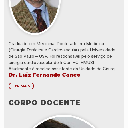
Graduado em Medicina, Doutorado em Medicina
(Cirurgia Torácica e Cardiovascular) pela Universidade
de São Paulo – USP. Foi responsável pelo serviço de
cirurgia cardiovascular do InCor-HC-FMUSP.
Atualmente é médico assistente da Unidade de Cirurgia
Dr. Luiz Fernando Caneo
Infantil da Divisão de Cirurgia do Instituto do Coração do
Hospital das Clinicas da Universidade de São Paulo
LER MAIS
(InCor HC-FMUSP) e Professor Colaborador do
Departamento de Cardiopneumologia da Faculdade de
Medicina da Universidade de São Paulo.
CORPO DOCENTE