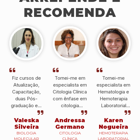
RECOMENDA
Fiz cursos de
Tornei-me em
Tornei-me
Atualização,
especialista em
especialista em
Capacitação,
Citologia Clínica
Hematologia e
duas Pós-
com ênfase em
Hemoterapia
graduação em
citologia
Laboratorial
Hematologia e
cérvico-vaginal
pelo IPESSP e
Hemoterapia e
pelo IPESSP e
atualmente, sou
Valeska
Andressa
Karen
Biologia
atualmente é
docente do
Silveira
Germano
Nogueira
Molecular que
Histotécnica no
IPESSP e
BIOLOGIA
CITOLOGIA
HEMOTERAPIA
MOLECULAR
CLÍNICA
LABORATORIAL
me ajudaram a
Hospital
também em