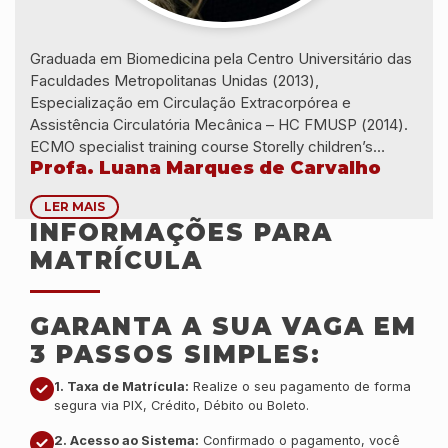
Graduada em Biomedicina pela Centro Universitário das
Faculdades Metropolitanas Unidas (2013),
Especialização em Circulação Extracorpórea e
Assistência Circulatória Mecânica – HC FMUSP (2014).
ECMO specialist training course Storelly children’s
Profa. Luana Marques de Carvalho
Hospital – HC FMUSP (2019).
LER MAIS
INFORMAÇÕES PARA
MATRÍCULA
GARANTA A SUA VAGA EM
3 PASSOS SIMPLES:
1. Taxa de Matrícula:
Realize o seu pagamento de forma
segura via PIX, Crédito, Débito ou Boleto.
2. Acesso ao Sistema:
Confirmado o pagamento, você