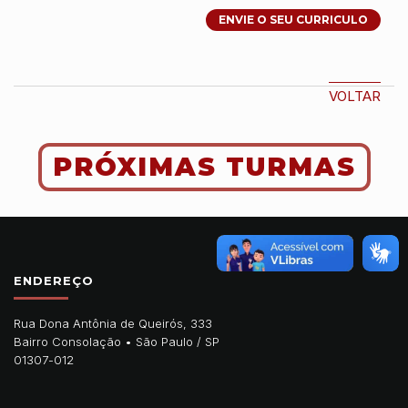
ENVIE O SEU CURRICULO
VOLTAR
PRÓXIMAS TURMAS
ENDEREÇO
Rua Dona Antônia de Queirós, 333
Bairro Consolação •
São Paulo
/
SP
01307-012