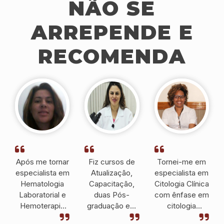
NÃO SE
ARREPENDE E
RECOMENDA
Após me tornar
Fiz cursos de
Tornei-me em
especialista em
Atualização,
especialista em
Hematologia
Capacitação,
Citologia Clínica
Laboratorial e
duas Pós-
com ênfase em
Hemoterapia
graduação em
citologia
pelo IPESSP fui
Hematologia e
cérvico-vaginal