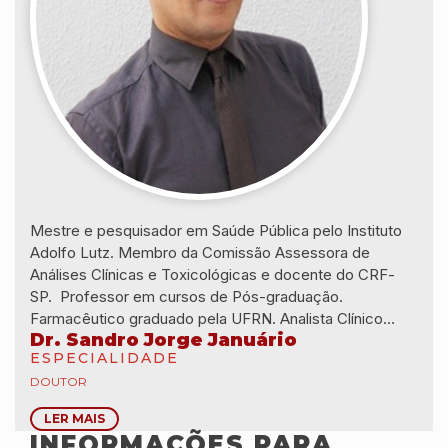
Mestre e pesquisador em Saúde Pública pelo Instituto
Adolfo Lutz. Membro da Comissão Assessora de
Análises Clínicas e Toxicológicas e docente do CRF-
SP. Professor em cursos de Pós-graduação.
Farmacêutico graduado pela UFRN. Analista Clínico
Dr. Sandro Jorge Januário
habilitado pela Faculdade de Ciências Farmacêuticas da
ESPECIALIDADE
USP. Especialista em Educação em Saúde Pública pela
DOUTOR
FIOCRUZ.
LER MAIS
INFORMAÇÕES PARA