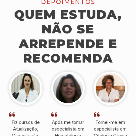
DEPOIMENTOS
QUEM ESTUDA,
NÃO SE
ARREPENDE E
RECOMENDA
Fiz cursos de
Após me tornar
Tornei-me em
Atualização,
especialista em
especialista em
Capacitação,
Hematologia
Citologia Clínica