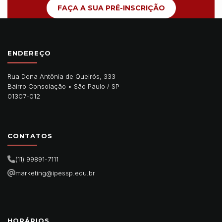
FAÇA A SUA PRÉ-INSCRIÇÃO
ENDEREÇO
Rua Dona Antônia de Queirós, 333
Bairro Consolação •
São Paulo
/
SP
01307-012
CONTATOS
(11) 99891-7111
marketing@ipessp.edu.br
HORÁRIOS