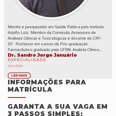
Mestre e pesquisador em Saúde Pública pelo Instituto
Adolfo Lutz. Membro da Comissão Assessora de
Análises Clínicas e Toxicológicas e docente do CRF-
SP. Professor em cursos de Pós-graduação.
Farmacêutico graduado pela UFRN. Analista Clínico
Dr. Sandro Jorge Januário
habilitado pela Faculdade de Ciências Farmacêuticas da
ESPECIALIDADE
USP. Especialista em Educação em Saúde Pública pela
DOUTOR
FIOCRUZ.
LER MAIS
INFORMAÇÕES PARA
MATRÍCULA
GARANTA A SUA VAGA EM
3 PASSOS SIMPLES: