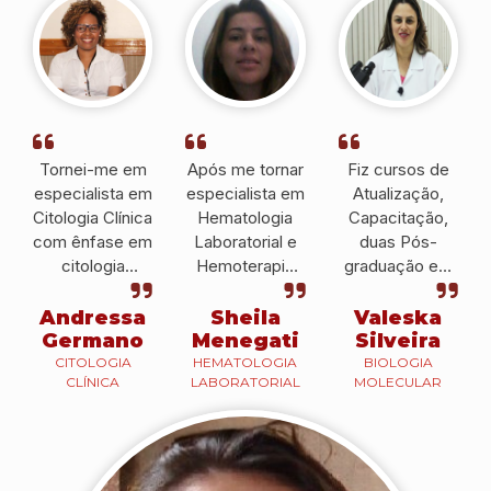
Tornei-me em
Após me tornar
Fiz cursos de
especialista em
especialista em
Atualização,
Citologia Clínica
Hematologia
Capacitação,
com ênfase em
Laboratorial e
duas Pós-
citologia
Hemoterapia
graduação em
cérvico-vaginal
pelo IPESSP fui
Hematologia e
pelo IPESSP e
convidada a ser
Hemoterapia e
Andressa
Sheila
Valeska
atualmente é
docente no
Biologia
Germano
Menegati
Silveira
Histotécnica no
CEUNSP, em
Molecular que
CITOLOGIA
HEMATOLOGIA
BIOLOGIA
CLÍNICA
LABORATORIAL
MOLECULAR
Hospital
Itu.
me ajudaram a
Brigadeiro.
conseguir uma
colocação
profissional e a
prestar um bom