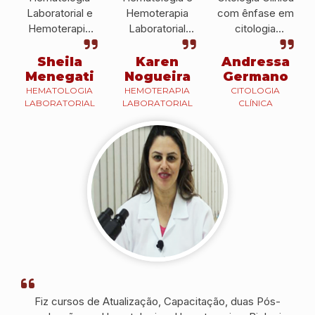
Laboratorial e
Hemoterapia
com ênfase em
Hemoterapia
Laboratorial
citologia
pelo IPESSP fui
pelo IPESSP e
cérvico-vaginal
convidada a ser
atualmente, sou
pelo IPESSP e
Sheila
Karen
Andressa
docente no
docente do
atualmente é
Menegati
Nogueira
Germano
CEUNSP, em
IPESSP e
Histotécnica no
HEMATOLOGIA
HEMOTERAPIA
CITOLOGIA
LABORATORIAL
LABORATORIAL
CLÍNICA
Itu.
também em
Hospital
outras
Brigadeiro.
instituições.
Fiz cursos de Atualização, Capacitação, duas Pós-