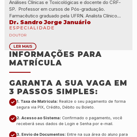
Análises Clínicas e Toxicológicas e docente do CRF-
SP. Professor em cursos de Pós-graduação.
Farmacêutico graduado pela UFRN. Analista Clínico
Dr. Sandro Jorge Januário
habilitado pela Faculdade de Ciências Farmacêuticas da
ESPECIALIDADE
USP. Especialista em Educação em Saúde Pública pela
DOUTOR
FIOCRUZ.
LER MAIS
INFORMAÇÕES PARA
MATRÍCULA
GARANTA A SUA VAGA EM
3 PASSOS SIMPLES:
1. Taxa de Matrícula:
Realize o seu pagamento de forma
segura via PIX, Crédito, Débito ou Boleto.
2. Acesso ao Sistema:
Confirmado o pagamento, você
receberá seus dados de Login e Senha por e-mail.
3. Envio de Documentos:
Entre na sua área do aluno para