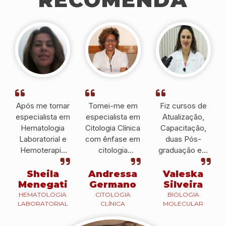
Após me tornar
Tornei-me em
Fiz cursos de
especialista em
especialista em
Atualização,
Hematologia
Citologia Clínica
Capacitação,
Laboratorial e
com ênfase em
duas Pós-
Hemoterapia
citologia
graduação em
pelo IPESSP fui
cérvico-vaginal
Hematologia e
convidada a ser
pelo IPESSP e
Hemoterapia e
Sheila
Andressa
Valeska
docente no
atualmente é
Biologia
Menegati
Germano
Silveira
CEUNSP, em
Histotécnica no
Molecular que
HEMATOLOGIA
CITOLOGIA
BIOLOGIA
LABORATORIAL
CLÍNICA
MOLECULAR
Itu.
Hospital
me ajudaram a
Brigadeiro.
conseguir uma