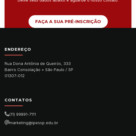
Deixe seus dados abaixo e aguarde o nosso contato.
FAÇA A SUA PRÉ-INSCRIÇÃO
ENDEREÇO
Rua Dona Antônia de Queirós, 333
Bairro Consolação •
São Paulo
/
SP
01307-012
CONTATOS
(11) 99891-7111
marketing@ipessp.edu.br