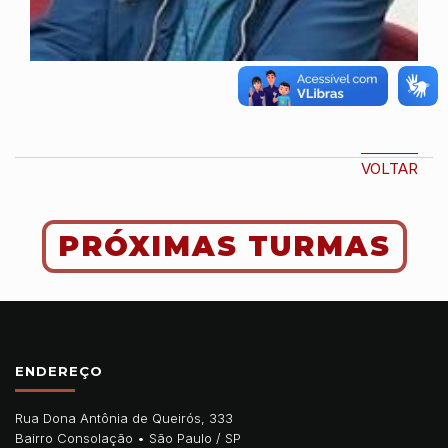
VOLTAR
PRÓXIMAS TURMAS
ENDEREÇO
Rua Dona Antônia de Queirós, 333
Bairro Consolação •
São Paulo
/
SP