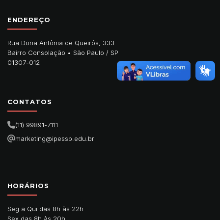
ENDEREÇO
Rua Dona Antônia de Queirós, 333
Bairro Consolação •
São Paulo
/
SP
01307-012
CONTATOS
(11) 99891-7111
marketing@ipessp.edu.br
HORÁRIOS
Seg a Qui das 8h às 22h
Sex das 8h às 20h