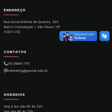
ENDEREÇO
Rua Dona Antônia de Queirós, 333
Bairro Consolação •
São Paulo
/
SP
01307-012
CONTATOS
(11) 99891-7111
marketing@ipessp.edu.br
HORÁRIOS
Seg a Qui das 8h às 22h
Sex das 8h às 20h