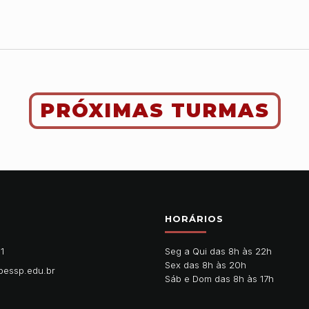
PRÓXIMAS TURMAS
HORÁRIOS
11
Seg a Qui das 8h às 22h
Sex das 8h às 20h
pessp.edu.br
Sáb e Dom das 8h às 17h