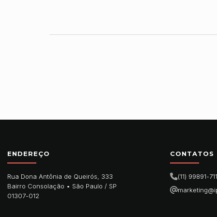
ENDEREÇO
CONTATOS
Rua Dona Antônia de Queirós, 333
(11) 99891-71
Bairro Consolação •
São Paulo
/
SP
marketing@i
01307-012