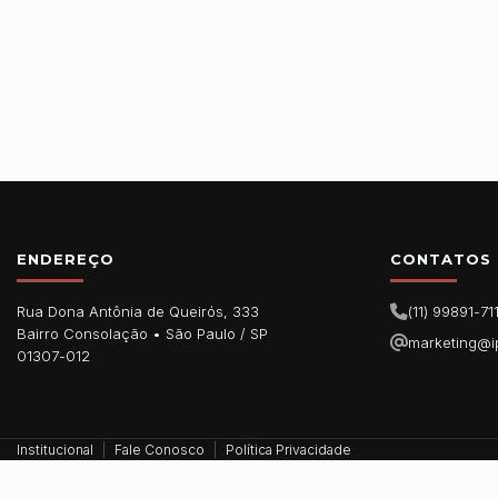
ENDEREÇO
CONTATOS
Rua Dona Antônia de Queirós, 333
(11) 99891-71
Bairro Consolação •
São Paulo
/
SP
marketing@i
01307-012
Institucional
Fale Conosco
Política Privacidade