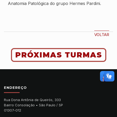
Anatomia Patológica do grupo Hermes Pardini.
VOLTAR
PRÓXIMAS TURMAS
ENDEREÇO
Rua Dona Antônia de Queirós, 333
Bairro Consolação •
São Paulo
/
SP
01307-012