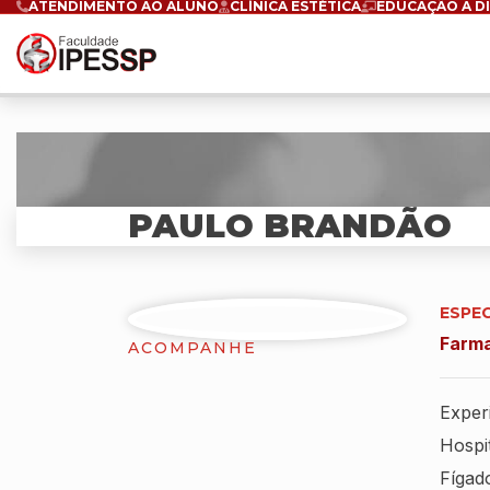
ATENDIMENTO AO ALUNO
CLÍNICA ESTÉTICA
EDUCAÇÃO A D
PAULO BRANDÃO
ESPE
Farma
ACOMPANHE
Experi
Hospi
Fígad