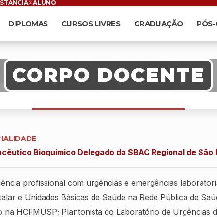
ISTÂNCIA
ALUNO
DIPLOMAS
CURSOS LIVRES
GRADUAÇÃO
PÓS
CORPO DOCENTE
CIALIDADE
cêutico Bioquímico Delegado da SBAC Regional de São 
ência profissional com urgências e emergências laboratoria
talar e Unidades Básicas de Saúde na Rede Pública de Sa
o na HCFMUSP; Plantonista do Laboratório de Urgências da