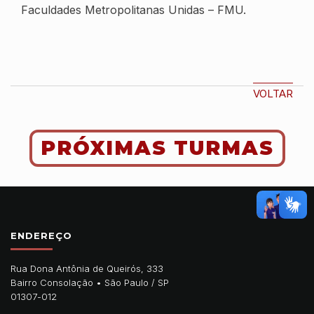
Faculdades Metropolitanas Unidas – FMU.
VOLTAR
PRÓXIMAS TURMAS
ENDEREÇO
Rua Dona Antônia de Queirós, 333
Bairro Consolação •
São Paulo
/
SP
01307-012