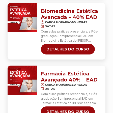
Diferentemente da Especialização em
Estética Presencial, não está incluído o
estágio de 60 horas na Clínica Escola.
Biomedicina Estética
Para melhor acompanhamento do …
Avançada – 40% EAD
Continua
CARGA HORÁRIA
360 HORAS
DATAS
Com aulas práticas presenciais, a Pós-
graduação Semipresencial EAD em
Biomedicina Estética do IPESSP
especializa o biomédico para a
DETALHES DO CURSO
realização de 13 procedimentos de
estética facial e corporal, avançados e
invasivos, com competência e
responsabilidade. Diferentemente da
Especialização em Estética Presencial,
não está incluído o estágio de 60 horas
Farmácia Estética
na Clínica Escola. As aulas práticas dos
Avançado 40% – EAD
…
Continua
CARGA HORÁRIA
360 HORAS
DATAS
Com aulas práticas presenciais, a Pós-
graduação Semipresencial EAD em
Farmácia Estética do IPESSP especializa
o farmacêutico para a realização de 13
DETALHES DO CURSO
procedimentos de estética facial e