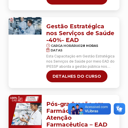
corporal, avançados e invasivos, com
competência e responsabilidade.
Diferentemente da Especialização em
Estética Presencial, não está incluído o
estágio de 60 horas na Clínica Escola.
Gestão Estratégica
As aulas práticas dos …
Continua
nos Serviços de Saúde
-40%- EAD
CARGA HORÁRIA
128 HORAS
DATAS
Esta Capacitação em Gestão Estratégica
nos Serviços de Saúde por meio EAD do
IPESSP aborda a gestão pública nos
serviços de saúde e a gestão privada,
DETALHES DO CURSO
de organizações sociais. O aluno terá
ainda conhecimentos em Planejamento
Estratégico, Análise de SWOT, Matriz
BCG e Cinco Forças de Porter,
Orçamento Hospitalar e Análise de
Custos e Gestão …
Continua
Pós-graduação em
Farmácia Clínica e
Atenção
Farmacêutica – EAD