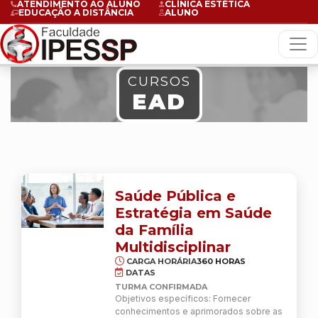
ATENDIMENTO AO ALUNO
CLÍNICA ESTÉTICA
EDUCAÇÃO A DISTÂNCIA
ALUNO
CURSOS
EAD
Saúde Pública e
Estratégia em Saúde
da Família
Multidisciplinar
CARGA HORÁRIA
360 HORAS
DATAS
TURMA CONFIRMADA
Objetivos específicos: Fornecer
conhecimentos e aprimorados sobre as