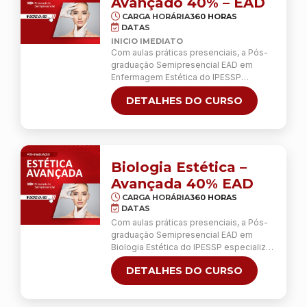
Avançado 40% – EAD
CARGA HORÁRIA
360 HORAS
DATAS
INICIO IMEDIATO
Com aulas práticas presenciais, a Pós-
graduação Semipresencial EAD em
Enfermagem Estética do IPESSP
especializa o farmacêutico para a
DETALHES DO CURSO
realização de 13 procedimentos de
estética facial e corporal, avançados e
invasivos, com competência e
responsabilidade. Diferentemente da
Especialização em Estética Presencial,
não está incluído o estágio de 60 horas
Biologia Estética –
na Clínica Escola. As aulas práticas dos
Avançada 40% EAD
…
Continua
CARGA HORÁRIA
360 HORAS
DATAS
Com aulas práticas presenciais, a Pós-
graduação Semipresencial EAD em
Biologia Estética do IPESSP especializa
o farmacêutico para a realização de 14
DETALHES DO CURSO
procedimentos de estética facial e
corporal, avançados e invasivos, com
competência e responsabilidade.