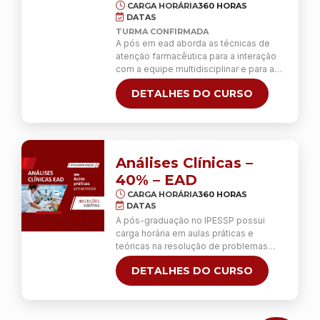
CARGA HORÁRIA
360 HORAS
DATAS
TURMA CONFIRMADA
A pós em ead aborda as técnicas de
atenção farmacêutica para a interação
com a equipe multidisciplinar e para a
execução das intervenções
DETALHES DO CURSO
farmacêuticas relacionadas às diversas
situações.
Análises Clínicas –
40% – EAD
CARGA HORÁRIA
360 HORAS
DATAS
A pós-graduação no IPESSP possui
carga horária em aulas práticas e
teóricas na resolução de problemas
complexos em análises clínicas, nos
DETALHES DO CURSO
laboratórios do Instituto.