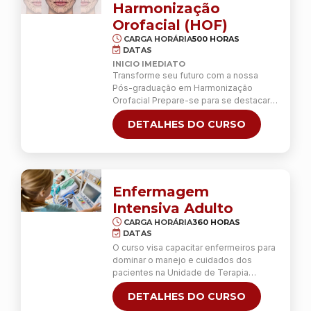
Continua
Harmonização
Orofacial (HOF)
CARGA HORÁRIA
500 HORAS
DATAS
INICIO IMEDIATO
Transforme seu futuro com a nossa
Pós-graduação em Harmonização
Orofacial Prepare-se para se destacar
em uma áreas mais promessas estética
DETALHES DO CURSO
da facial! Nossa Pós-graduação uma
completa formação, com conteúdo
práticas de intensivas que capacitam
você a se tornar um especialista
altamente qualificado. Com foco na
excelência técnica e em os resultados
Enfermagem
naturais, o curso vai …
Continua
Intensiva Adulto
CARGA HORÁRIA
360 HORAS
DATAS
O curso visa capacitar enfermeiros para
dominar o manejo e cuidados dos
pacientes na Unidade de Terapia
Intensiva Pediatria/ Neonatologia (UTI).
DETALHES DO CURSO
Ao longo do programa, será oferecido
ensino especializado para aprimorar a