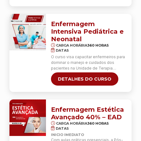
gestão, cuidados, resultados e
complicações associadas.
Enfermagem
Intensiva Pediátrica e
Neonatal
CARGA HORÁRIA
360 HORAS
DATAS
O curso visa capacitar enfermeiros para
dominar o manejo e cuidados dos
pacientes na Unidade de Terapia
Intensiva Pediatria/ Neonatologia (UTI).
DETALHES DO CURSO
Ao longo do programa, será oferecido
ensino especializado para aprimorar a
gestão, cuidados, resultados e
complicações associadas
Enfermagem Estética
Avançado 40% – EAD
CARGA HORÁRIA
360 HORAS
DATAS
INICIO IMEDIATO
Com aulas práticas presenciais, a Pós-