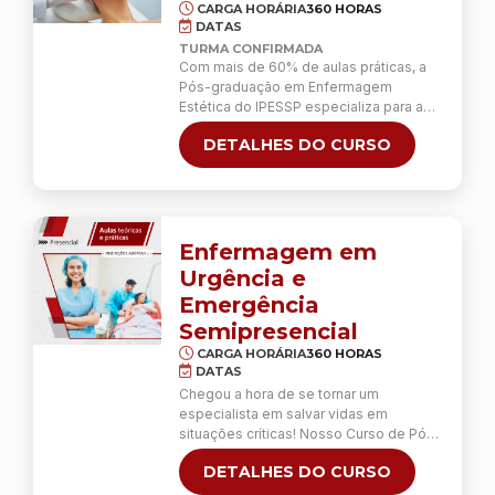
aqueles que desejam apenas maior
CARGA HORÁRIA
360 HORAS
conhecimento na área, como
DATAS
anestesiologistas e intensivistas que
TURMA CONFIRMADA
trabalham com cirurgia cardíaca, esse
Com mais de 60% de aulas práticas, a
curso possibilita um contato mais
Pós-graduação em Enfermagem
próximo como as técnicas, dispositivos
Estética do IPESSP especializa para a
utilizados e profissionais dedicados a
realização de 19 procedimentos de
essa área de atuação.
DETALHES DO CURSO
estética facial e corporal, avançados e
invasivos, com competência e
responsabilidade.
Enfermagem em
Urgência e
Emergência
Semipresencial
CARGA HORÁRIA
360 HORAS
DATAS
Chegou a hora de se tornar um
especialista em salvar vidas em
situações críticas! Nosso Curso de Pós-
graduação em Urgência e Emergência
DETALHES DO CURSO
em Enfermagem Semipresencial é a sua
oportunidade de se destacar no