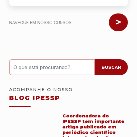
cuidado de pacientes em estado grave.
E o que é melhor: vamos focar no
Nav
suporte cardiorrespiratório com ECMO,
o verdadeiro trunfo na …
Continua
NAVEGUE EM NOSSO CURSOS
O que está procurando?
BUSCAR
ACOMPANHE O NOSSO
BLOG IPESSP
Coordenadora do
IPESSP tem importante
artigo publicado em
periódico científico