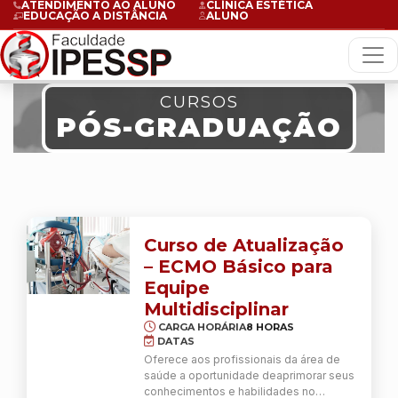
ATENDIMENTO AO ALUNO
CLÍNICA ESTÉTICA
EDUCAÇÃO A DISTÂNCIA
ALUNO
CURSOS
PÓS-GRADUAÇÃO
Curso de Atualização
– ECMO Básico para
Equipe
Multidisciplinar
CARGA HORÁRIA
8 HORAS
DATAS
Oferece aos profissionais da área de
saúde a oportunidade deaprimorar seus
conhecimentos e habilidades no