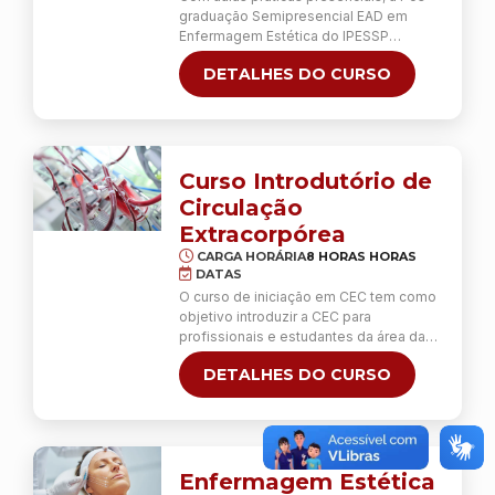
graduação Semipresencial EAD em
Enfermagem Estética do IPESSP
especializa o farmacêutico para a
DETALHES DO CURSO
realização de 13 procedimentos de
estética facial e corporal, avançados e
invasivos, com competência e
responsabilidade. Diferentemente da
Especialização em Estética Presencial,
não está incluído o estágio de 60 horas
Curso Introdutório de
na Clínica Escola. As aulas práticas dos
Circulação
…
Continua
Extracorpórea
CARGA HORÁRIA
8 HORAS HORAS
DATAS
O curso de iniciação em CEC tem como
objetivo introduzir a CEC para
profissionais e estudantes da área da
saúde que desejam aprofundar seus
DETALHES DO CURSO
conhecimentos sobre o tema. Para
aqueles que desejam se dedicar a
profissão de perfusionista, ele prepara
para as demandas da pós-graduação e
fornece uma visão ampla sobre as
áreas de atuação do perfusionista. Para
Enfermagem Estética