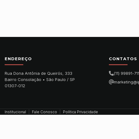
ENDEREÇO
CONTATOS
Rua Dona Antônia de Queirós, 333
(11) 99891-71
Bairro Consolação •
São Paulo
/
SP
marketing@i
01307-012
Institucional
Fale Conosco
Política Privacidade