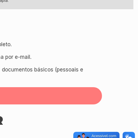
apia.
leto.
 por e-mail.
s documentos básicos (pessoais e
R