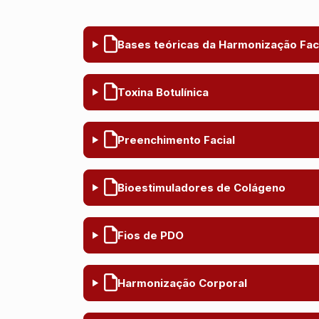
Bases teóricas da Harmonização Fac
Toxina Botulínica
Preenchimento Facial
Bioestimuladores de Colágeno
Fios de PDO
Harmonização Corporal