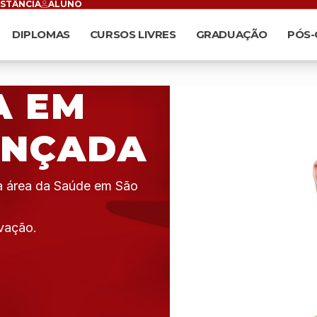
ISTÂNCIA
ALUNO
DIPLOMAS
CURSOS LIVRES
GRADUAÇÃO
PÓS
A EM
ANÇADA
da área da Saúde em São
vação.