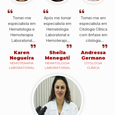
Tornei-me
Após me tornar
Tornei-me em
especialista em
especialista em
especialista em
Hematologia e
Hematologia
Citologia Clínica
Hemoterapia
Laboratorial e
com ênfase em
Laboratorial
Hemoterapia
citologia
pelo IPESSP e
pelo IPESSP fui
cérvico-vaginal
atualmente, sou
convidada a ser
pelo IPESSP e
Karen
Sheila
Andressa
docente do
docente no
atualmente é
Nogueira
Menegati
Germano
IPESSP e
CEUNSP, em
Histotécnica no
HEMOTERAPIA
HEMATOLOGIA
CITOLOGIA
LABORATORIAL
LABORATORIAL
CLÍNICA
também em
Itu.
Hospital
outras
Brigadeiro.
instituições.