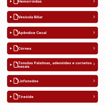
Hemorróidas
Vesícula Biliar
Apêndice Cecal
Córnea
Tonsilas Palatinas, adenóides e cornetos
nasais
Linfonodos
Tireóide