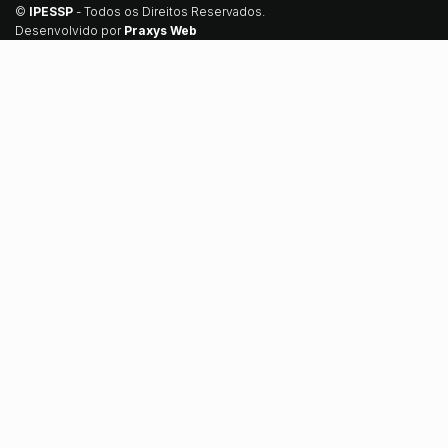
©
IPESSP
- Todos os Direitos Reservados.
Desenvolvido por
Praxys Web