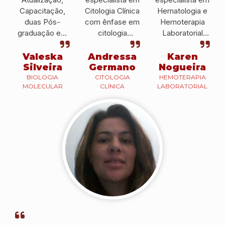
Capacitação,
Citologia Clínica
Hematologia e
duas Pós-
com ênfase em
Hemoterapia
graduação em
citologia
Laboratorial
Hematologia e
cérvico-vaginal
pelo IPESSP e
Hemoterapia e
pelo IPESSP e
atualmente, sou
Valeska
Andressa
Karen
Biologia
atualmente é
docente do
Silveira
Germano
Nogueira
Molecular que
Histotécnica no
IPESSP e
BIOLOGIA
CITOLOGIA
HEMOTERAPIA
MOLECULAR
CLÍNICA
LABORATORIAL
me ajudaram a
Hospital
também em
conseguir uma
Brigadeiro.
outras
colocação
instituições.
profissional e a
prestar um bom
serviço.