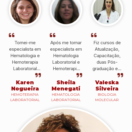
Tornei-me
Após me tornar
Fiz cursos de
especialista em
especialista em
Atualização,
Hematologia e
Hematologia
Capacitação,
Hemoterapia
Laboratorial e
duas Pós-
Laboratorial
Hemoterapia
graduação em
pelo IPESSP e
pelo IPESSP fui
Hematologia e
atualmente, sou
convidada a ser
Hemoterapia e
Karen
Sheila
Valeska
docente do
docente no
Biologia
Nogueira
Menegati
Silveira
IPESSP e
CEUNSP, em
Molecular que
HEMOTERAPIA
HEMATOLOGIA
BIOLOGIA
LABORATORIAL
LABORATORIAL
MOLECULAR
também em
Itu.
me ajudaram a
outras
conseguir uma
instituições.
colocação
profissional e a
prestar um bom