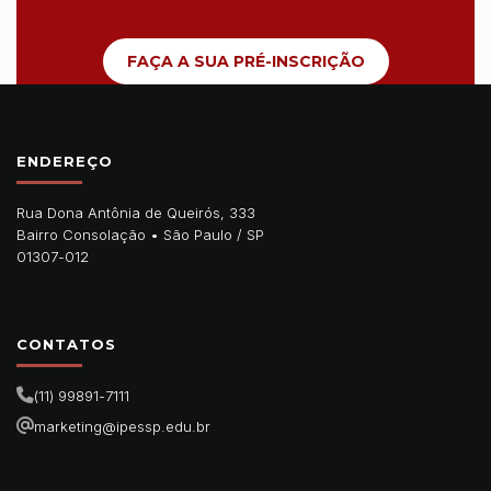
FAÇA A SUA PRÉ-INSCRIÇÃO
ENDEREÇO
Rua Dona Antônia de Queirós, 333
Bairro Consolação •
São Paulo
/
SP
01307-012
CONTATOS
(11) 99891-7111
marketing@ipessp.edu.br