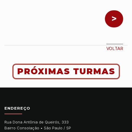
Navegação por pos
VOLTAR
PRÓXIMAS TURMAS
ENDEREÇO
Rua Dona Antônia de Queirós, 333
Bairro Consolação •
São Paulo
/
SP