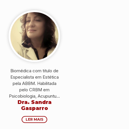
Biomédica com titulo de
Especialista em Estética
pela ABBM. Habilitada
pelo CRBM em
Psicobiologia, Acupuntura
Dra. Sandra
e Medicina Tradicional
Gasparro
Chinesa. Proprietária e
Responsável Técnica da
LER MAIS
Clínica Vita e Saude-
Biomedicina Estética