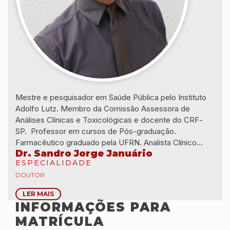
Mestre e pesquisador em Saúde Pública pelo Instituto
Adolfo Lutz. Membro da Comissão Assessora de
Análises Clínicas e Toxicológicas e docente do CRF-
SP. Professor em cursos de Pós-graduação.
Farmacêutico graduado pela UFRN. Analista Clínico
Dr. Sandro Jorge Januário
habilitado pela Faculdade de Ciências Farmacêuticas da
ESPECIALIDADE
USP. Especialista em Educação em Saúde Pública pela
DOUTOR
FIOCRUZ.
LER MAIS
INFORMAÇÕES PARA
MATRÍCULA