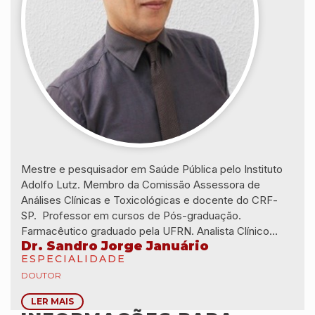
Mestre e pesquisador em Saúde Pública pelo Instituto
Adolfo Lutz. Membro da Comissão Assessora de
Análises Clínicas e Toxicológicas e docente do CRF-
SP. Professor em cursos de Pós-graduação.
Farmacêutico graduado pela UFRN. Analista Clínico
Dr. Sandro Jorge Januário
habilitado pela Faculdade de Ciências Farmacêuticas da
ESPECIALIDADE
USP. Especialista em Educação em Saúde Pública pela
DOUTOR
FIOCRUZ.
LER MAIS