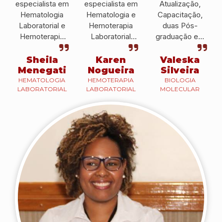
especialista em
especialista em
Atualização,
Hematologia
Hematologia e
Capacitação,
Laboratorial e
Hemoterapia
duas Pós-
Hemoterapia
Laboratorial
graduação em
pelo IPESSP fui
pelo IPESSP e
Hematologia e
convidada a ser
atualmente, sou
Hemoterapia e
Sheila
Karen
Valeska
docente no
docente do
Biologia
Menegati
Nogueira
Silveira
CEUNSP, em
IPESSP e
Molecular que
HEMATOLOGIA
HEMOTERAPIA
BIOLOGIA
LABORATORIAL
LABORATORIAL
MOLECULAR
Itu.
também em
me ajudaram a
outras
conseguir uma
instituições.
colocação
profissional e a
prestar um bom
serviço.